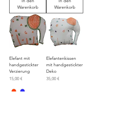
In den
In den
Warenkorb
Warenkorb
Elefant mit
Elefantenkissen
handgestickter
mit handgestickter
Verzierung
Deko
Preis
Preis
15,00 €
35,00 €
In den
In den
Warenkorb
Warenkorb