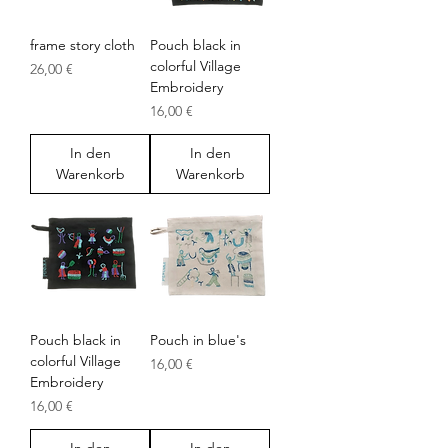
frame story cloth
Pouch black in
colorful Village
Preis
26,00 €
Embroidery
Preis
16,00 €
In den
In den
Warenkorb
Warenkorb
Pouch black in
Pouch in blue's
colorful Village
Preis
16,00 €
Embroidery
Preis
16,00 €