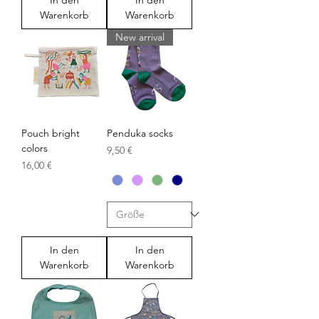
In den
In den
Warenkorb
Warenkorb
New arrival
Pouch bright
Penduka socks
colors
Preis
9,50 €
Preis
16,00 €
In den
In den
Warenkorb
Warenkorb