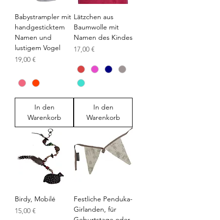
Babystrampler mit
Lätzchen aus
handgesticktem
Baumwolle mit
Namen und
Namen des Kindes
lustigem Vogel
Preis
17,00 €
Preis
19,00 €
In den
In den
Warenkorb
Warenkorb
Birdy, Mobilé
Festliche Penduka-
Girlanden, für
Preis
15,00 €
Geburtstage oder