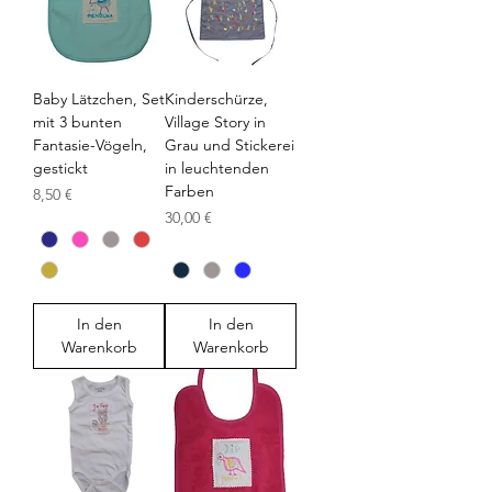
Baby Lätzchen, Set
Kinderschürze,
mit 3 bunten
Village Story in
Fantasie-Vögeln,
Grau und Stickerei
gestickt
in leuchtenden
Farben
Preis
8,50 €
Preis
30,00 €
In den
In den
Warenkorb
Warenkorb