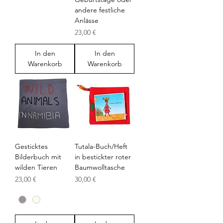
andere festliche
Anlässe
Preis
23,00 €
In den
In den
Warenkorb
Warenkorb
Gesticktes
Tutala-Buch/Heft
Bilderbuch mit
in bestickter roter
wilden Tieren
Baumwolltasche
Preis
Preis
23,00 €
30,00 €