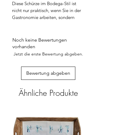
Diese Schürze im Bodega-Stil ist
nicht nur praktisch, wenn Sie in der
Gastronomie arbeiten, sondern
auch sehr nützlich für den täglichen
Gebrauch, insbesondere wenn Sie
Hosen tragen. Die Halbschürze hat
Noch keine Bewertungen
einen Schlitz in der Mitte, der das
vorhanden
Fortbewegen erleichtert.
Jetzt die erste Bewertung abgeben.
Die Stickmuster mit dörflicher
Stickerein variieren je nach der
Geschichte, die jede Penduka-
Bewertung abgeben
Stickerin zu erzählen hat
(Dorfszenen, Wasserholen, Katutura-
Ähnliche Produkte
Straßenszenen ...). Robustes
Material
Größe: 80x90cm. Erhältlich in
Marineblau mit hellen Nähten, 100
% Baumwolle, maschinenwaschbar,
Gewicht 360 Gramm. Mit breiten