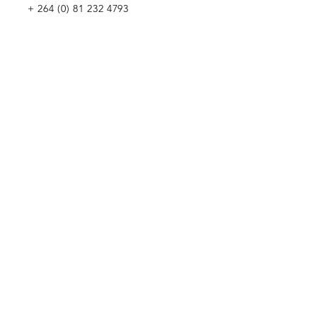
+
264 (0) 81 232 4793
Wir würden uns freuen, Sie kennenzulernen
Penduka Namibia
Green Mountain Dam Road, Goreangab,
Katutura, Windhoek, Namibia
Penduka Neth
erlands Stiftung
Penduka Belgium Foundation
Penduka
Korea-Handel
Penduka Globales Netzwerk
WIR WÜRDEN UNS FREUEN,
VON IHNEN ZU HÖREN