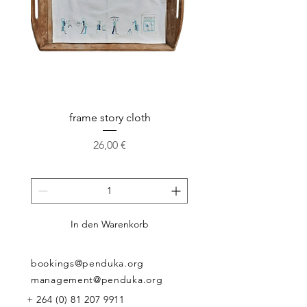
Verschlussbändern.
frame story cloth
Potholder basket pr
Preis
26,00 €
In den Warenkorb
bookings@penduka.org
management@penduka.org
+
264 (0) 81 207 9911