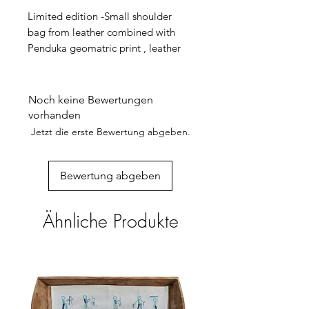
Limited edition -Small shoulder
bag from leather combined with
Penduka geomatric print , leather
back and leather strap, with lining &
leather inside card pocket.
Available in 4 different designs, one
Noch keine Bewertungen
each!
vorhanden
Almost everything fits into it:
Jetzt die erste Bewertung abgeben.
telephone,keys,make-up,spectacles,
cards etc. and still very light!
Size: W 25 cm H 15 cm T 6 cm
Bewertung abgeben
Weight:150 gram
Every product is unique,
Ähnliche Produkte