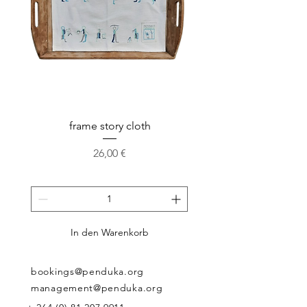
frame story cloth
Potholder basket pr
Preis
26,00 €
In den Warenkorb
bookings@penduka.org
management@penduka.org