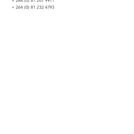
+
264 (0) 81 207 9911
+
264 (0) 81 232 4793
Wir würden uns freuen, Sie kennenzulernen
Penduka Namibia
Green Mountain Dam Road, Goreangab,
Katutura, Windhoek, Namibia
Penduka Neth
erlands Stiftung
Penduka Belgium Foundation
Penduka
Korea-Handel
Penduka Globales Netzwerk
WIR WÜRDEN UNS FREUEN,
VON IHNEN ZU HÖREN