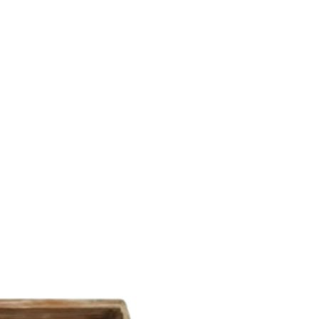
l: 100 % Baumwolle.
enwaschbar bei 60 °C.