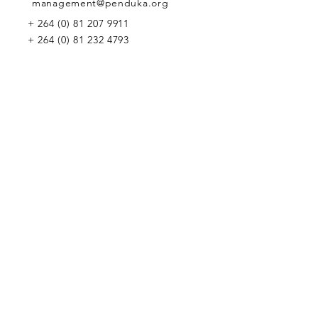
management@penduka.org
+
264 (0) 81 207 9911
+
264 (0) 81 232 4793
Wir würden uns freuen, Sie kennenzulernen
Penduka Namibia
Green Mountain Dam Road, Goreangab,
Katutura, Windhoek, Namibia
Penduka Neth
erlands Stiftung
Penduka Belgium Foundation
Penduka
Korea-Handel
Penduka Globales Netzwerk
WIR WÜRDEN UNS FREUEN,
VON IHNEN ZU HÖREN