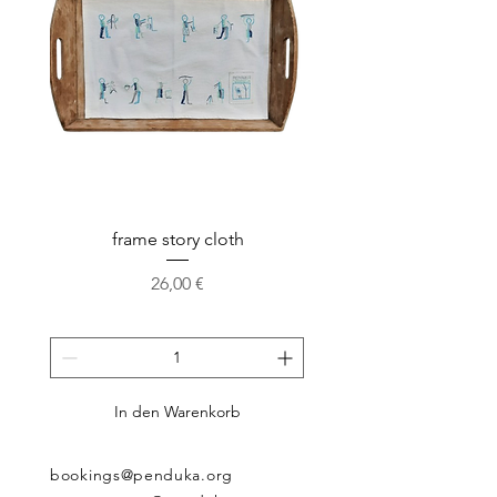
washable at 60°C.
frame story cloth
Potholder basket pr
Preis
26,00 €
In den Warenkorb
bookings@penduka.org