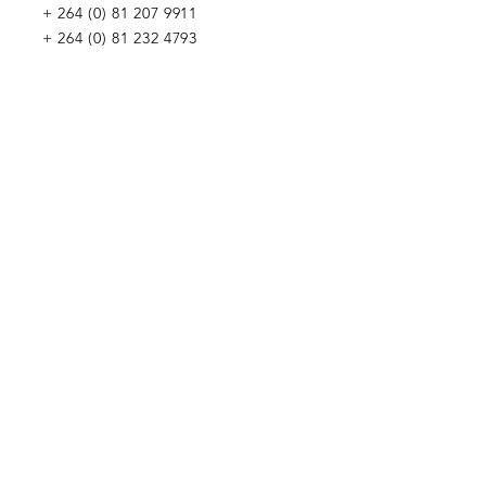
+
264 (0) 81 207 9911
+
264 (0) 81 232 4793
Wir würden uns freuen, Sie kennenzulernen
Penduka Namibia
Green Mountain Dam Road, Goreangab,
Katutura, Windhoek, Namibia
Penduka Neth
erlands Stiftung
Penduka Belgium Foundation
Penduka
Korea-Handel
Penduka Globales Netzwerk
WIR WÜRDEN UNS FREUEN,
VON IHNEN ZU HÖREN