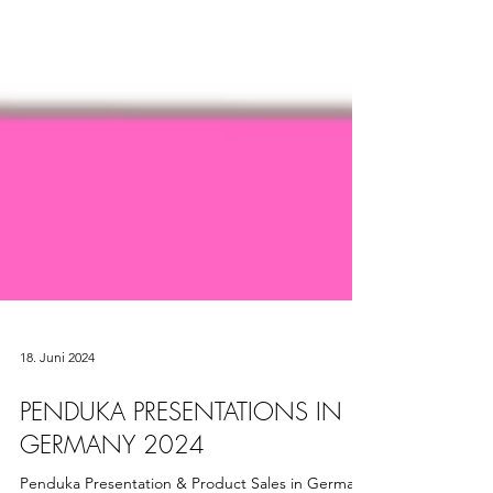
18. Juni 2024
PENDUKA PRESENTATIONS IN